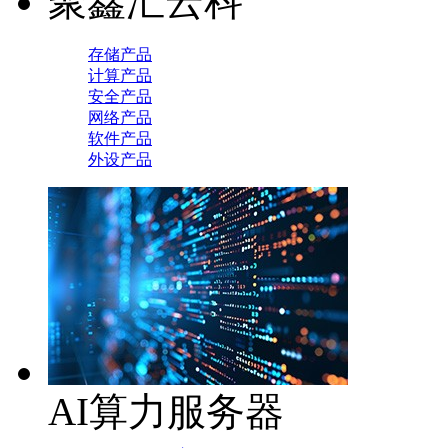
聚鑫汇云科
存储产品
计算产品
安全产品
网络产品
软件产品
外设产品
AI算力服务器