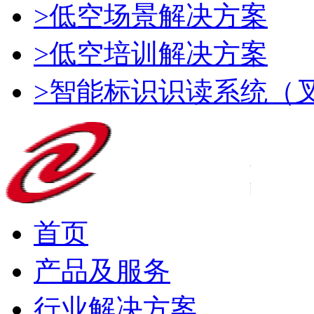
>低空场景解决方案
>低空培训解决方案
>智能标识识读系统（
首页
产品及服务
行业解决方案