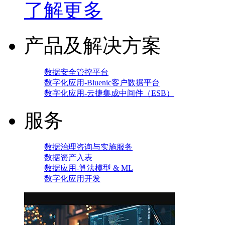
了解更多
产品及解决方案
数据安全管控平台
数字化应用-Bluenic客户数据平台
数字化应用-云捷集成中间件（ESB）
服务
数据治理咨询与实施服务
数据资产入表
数据应用-算法模型 & ML
数字化应用开发