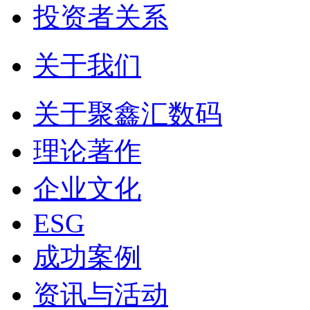
投资者关系
关于我们
关于聚鑫汇数码
理论著作
企业文化
ESG
成功案例
资讯与活动