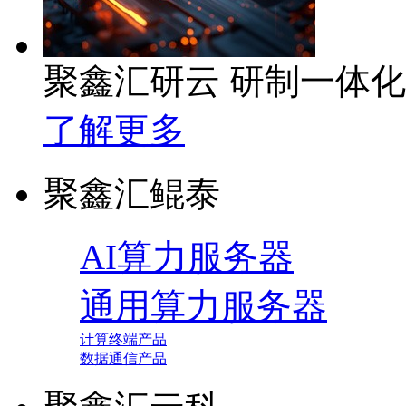
聚鑫汇研云 研制一体
了解更多
聚鑫汇鲲泰
AI算力服务器
通用算力服务器
计算终端产品
数据通信产品