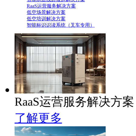
RaaS运营服务解决方案
低空场景解决方案
低空培训解决方案
智能标识识读系统（叉车专用）
RaaS运营服务解决方案
了解更多