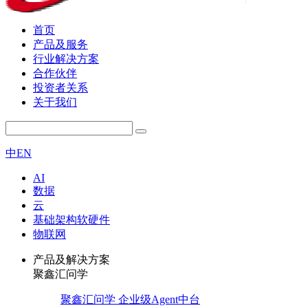
首页
产品及服务
行业解决方案
合作伙伴
投资者关系
关于我们
中
EN
AI
数据
云
基础架构软硬件
物联网
产品及解决方案
聚鑫汇问学
聚鑫汇问学 企业级Agent中台