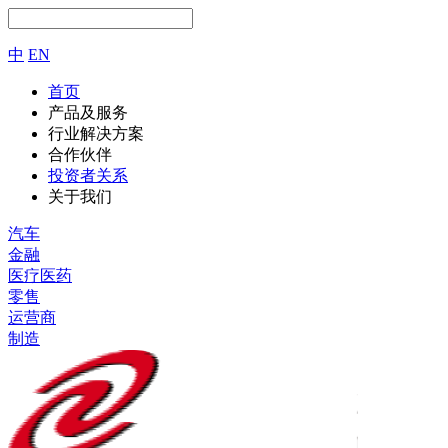
中
EN
首页
产品及服务
行业解决方案
合作伙伴
投资者关系
关于我们
汽车
金融
医疗医药
零售
运营商
制造