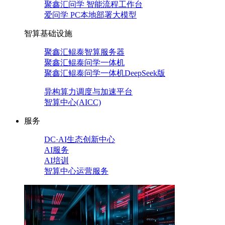
聚鑫汇问学 智能流程工作台
爱问学 PC本地部署大模型
智算基础设施
聚鑫汇鲲泰智算服务器
聚鑫汇鲲泰问学一体机
聚鑫汇鲲泰问学一体机DeepSeek版
异构算力调度与加速平台
智算中心(AICC)
服务
DC·AI生态创新中心
AI服务
AI培训
智算中心运营服务