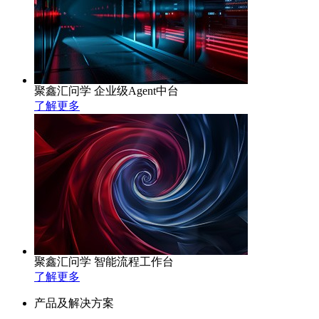
聚鑫汇问学 企业级Agent中台
了解更多
聚鑫汇问学 智能流程工作台
了解更多
产品及解决方案