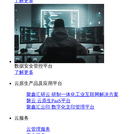
了解更多
数据安全管控平台
了解更多
云原生产品及应用平台
聚鑫汇研云 研制一体化工业互联网解决方案
磐云 云原生PaaS平台
聚鑫汇云印 数字化文印管理平台
云服务
云管理服务