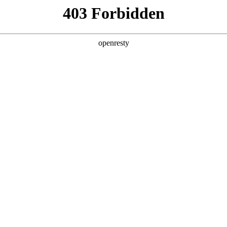
产品及服务
行业解决方案
合作伙伴
投资者关系
技公司的长期深度合作，构建起覆盖企业数字化转型全产业链、全生
数字化产品技术镜像。